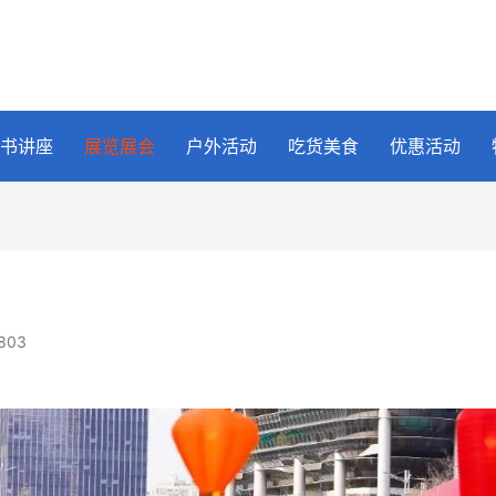
书讲座
展览展会
户外活动
吃货美食
优惠活动
803