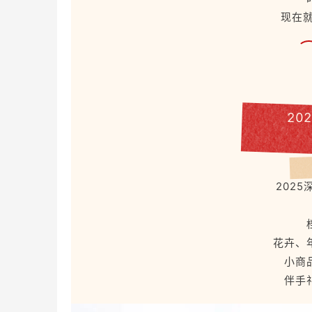
现在
20
202
花卉、
小商
伴手