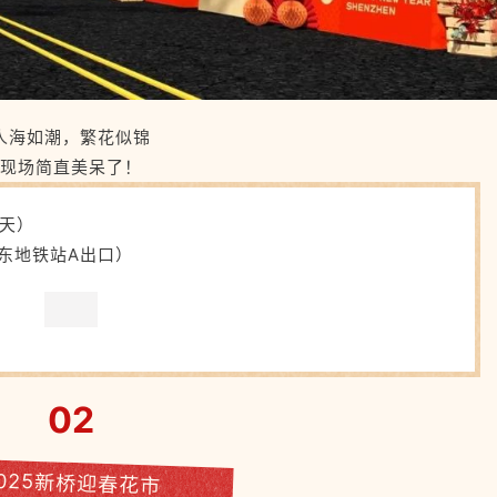
人海如潮，繁花似锦
现场简直美呆了！
7天）
东地铁站A出口）
02
025新桥迎春花市