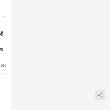
0.3K
制
园
980
日推