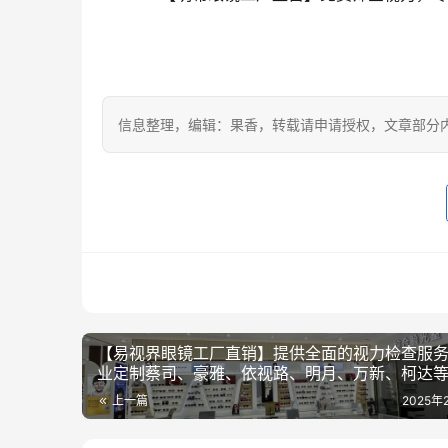
信息整理，编辑：果香，转载请申请授权，文章部分
【易视界眼镜工厂直销】提供全面的视力检查服
业定制蔡司、豪雅、依视路、明月、万新、柯达
品牌镜片！
上一篇
2025年