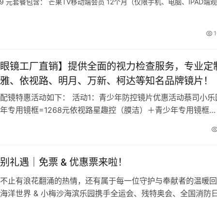
9 元套餐包含： 芒果TV移动端会员 12个月（仅限手机、电脑、IPAD端观
1
眼镜工厂直销】提供全面的视力检查服务，专业定
雅、依视路、明月、万新、柯达等知名品牌镜片！
配镜特惠活动如下： 活动1：青少年防控镜片优惠活动蔡司小乐
年专用镜框=1268元依视路星趣控（膜洁）＋青少年专用镜框
元依视路星趣控（膜岩）＋青少年专…
别礼遇｜免票 & 优惠票来啦！
不止有浪花翻涌的热情，还有属于每一位守护与奉献者的温暖回
海洋世界 & 小梅沙海滨乐园携手全运会、残特奥会、全国消防
票 & 优惠购票…