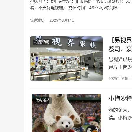
抢购时间：即日起售完即止市场价：198 元抢购价：59.
看，不支持电视端） 充值时间：48-72小时到账…
优惠活动
2025年3月17日
【易视界
优惠活动
蔡司、豪
易视界眼镜
镜片＋青少
=1268
2025年9月5日
小梅沙特
优惠活动
海的冬天，
馈。小梅沙
出【专项免