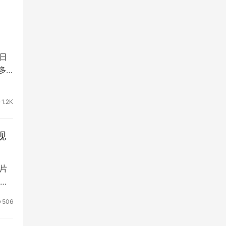
1日
多
1.2K
视
镜片
镜框
506