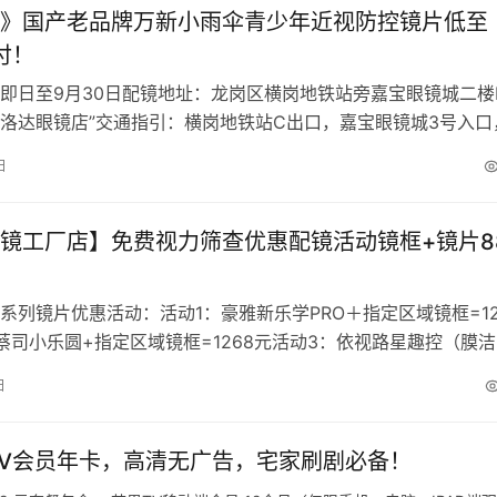
》国产老品牌万新小雨伞青少年近视防控镜片低至
/付！
即日至9月30日配镜地址：龙岗区横岗地铁站旁嘉宝眼镜城二楼
 “普洛达眼镜店”交通指引：横岗地铁站C出口，嘉宝眼镜城3号入口
2楼2B51号店铺（…
日
镜工厂店】免费视力筛查优惠配镜活动镜框+镜片8
系列镜片优惠活动：活动1：豪雅新乐学PRO＋指定区域镜框=12
蔡司小乐圆+指定区域镜框=1268元活动3：依视路星趣控（膜
镜框=1268元活动…
日
芒果TV会员年卡，高清无广告，宅家刷剧必备！