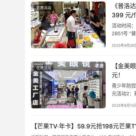
《普洛达
优惠活动
399 元
活动时间：
2B51号
垂直电梯上
2025年9月26
【金美眼
优惠活动
元！
青少年防控
元活动2：
＋指定区域
2025年8月15
【芒果TV·年卡】59.9元抢198元