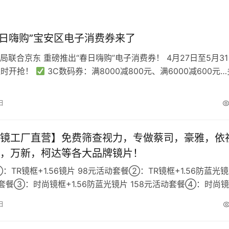
“春日嗨购”宝安区电子消费券来了
局联合京东 重磅推出“春日嗨购”电子消费券！ 4月27日至5月3
准时开抢！
3C数码券：满8000减800元、满6000减600元…
款手机…
日
镜工厂直营】免费筛查视力，专做蔡司，豪雅，依
，万新，柯达等各大品牌镜片！
TR镜框+1.56镜片 98元活动套餐②：TR镜框+1.56防蓝光
动套餐③：时尚镜框+1.56防蓝光镜片 158元活动套餐④：时尚
2…
日