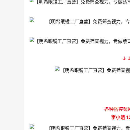
↓
各种防控镜
李小姐 13