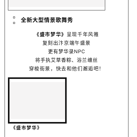
全新大型情景歌舞秀
《盛市梦华》
呈现千年风雅
复刻出汴京端午盛景
更有梦华录NPC
将手执艾草香粽、
浴兰缠丝
穿梭街景，快去和他们邂逅吧！
《盛市梦华》