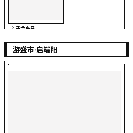
亲子龙舟赛
游盛市·启端阳