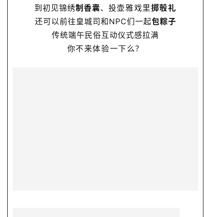
到初见锦绣
制香囊
、
投壶雅戏里
掷彀礼
还可以前往皇城司和NPC们一起
包粽子
传统端午民俗互动仪式感拉满
你不来体验一下么？