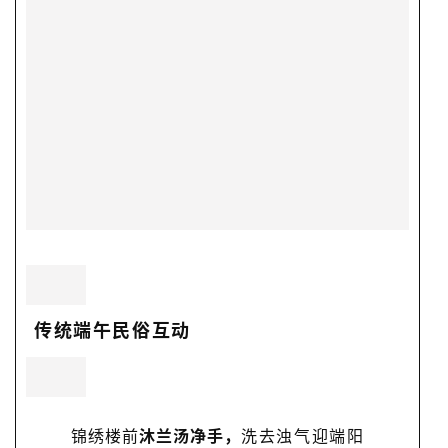
传统端午民俗互动
锦绣楼前
沐兰汤净手，
洗去浊气迎端阳