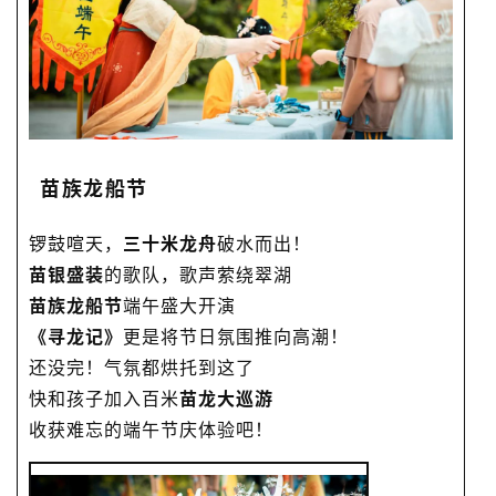
苗族龙船节
锣鼓喧天，
三十米龙舟
破水而出！
苗银盛装
的歌队，歌声萦绕翠湖
苗族龙船节
端午盛大开演
《寻龙记》
更是将节日氛围推向高潮！
还没完！气氛都烘托到这了
快和孩子加入百米
苗龙大巡游
收获难忘的端午节庆体验吧！