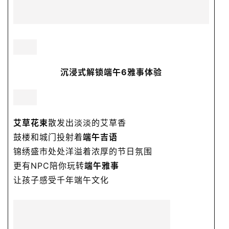
首页
沉浸式解锁端午6雅事体验
公益活动
演出文娱
艾草花束
散发出淡淡的艾草香
鼓楼和城门投射着
端午吉语
亲子活动
锦绣盛市处处洋溢着浓厚的节日氛围
更有NPC陪你玩转
端午雅事
读书讲座
让孩子感受千年端午文化
展览展会