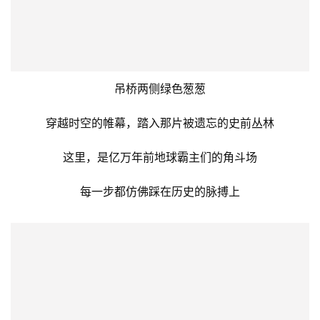
它们飞舞在朵朵鲜花之间
色彩艳丽，婀娜多姿~
侏罗纪公园