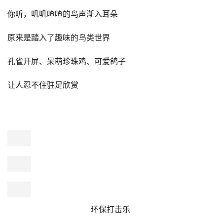
在瓜果公园内
特别设置的“城市农夫”自留地
为游客提供了一个亲身体验农村生活、亲手耕种的机会
每一位来访者都可以化身为小小农夫
感受从播种到收获的全过程
享受与土地亲密接触的奇妙体验