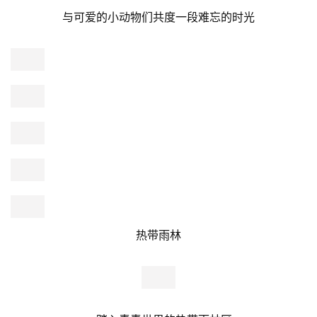
户外活动
吃货美食
优惠活动
恐龙的身影若隐若现，逼真的声响让人心跳加速
高度还原，近距离观看
特价门票
这是一次视觉与听觉的盛宴
其他活动