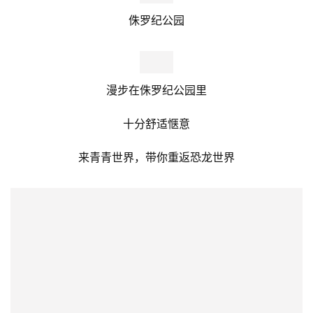
而培育小屋中的蝴蝶正在经历着它们生命中最关键的时刻
破茧成蝶
(蝴蝶破茧受天气环境影响，观赏以游园现场情况为准)
蝴蝶农场
走进蝴蝶的世界，能看到蝴蝶灵动美丽的身影