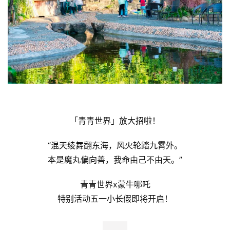
「青青世界」放大招啦！
“混天绫舞翻东海，风火轮踏九霄外。
本是魔丸偏向善，我命由己不由天。”
青青世界x蒙牛哪吒
特别活动五一小长假即将开启！