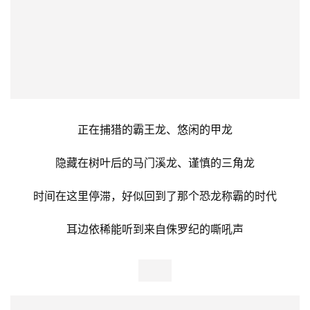
漫步在侏罗纪公园里
十分舒适惬意
来青青世界，带你重返恐龙世界