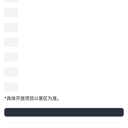
孔雀开屏、呆萌珍珠鸡、可爱鸽子
让人忍不住驻足欣赏
环保打击乐
把废弃油桶等变成美妙的乐器
化腐朽为神奇一起行动起来