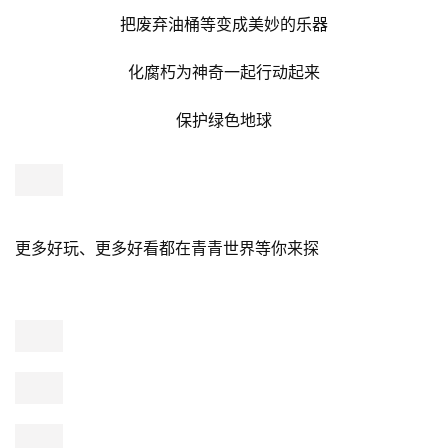
鸟园
你听，叽叽喳喳的鸟声渐入耳朵
原来是踏入了趣味的鸟类世界