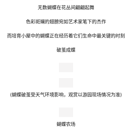
空气清新、微风轻拂脸颊
把烦恼抛在脑后