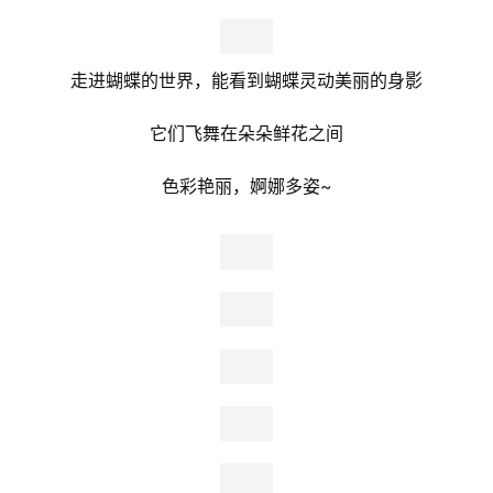
在大自然中大口吸氧
身心在此都得到zui好的释放与宁静
准备好和我一同进入「青青世界」了吗？Let’s go!!!
蝴蝶生态园
无数蝴蝶在花丛间翩翩起舞
色彩斑斓的翅膀宛如艺术家笔下的杰作