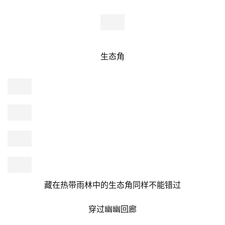
这里的一草一木都在诉说着生命的活力与自然的神奇
走进雾气缭绕的雨林里
刹那间有种“不知今夕是何夕”的时空错位感
这是青青世界最引人入胜的地方
一个能让人心灵得到休憩的世外桃源
无论是清晨时分笼罩在薄雾中的神秘景象
还是午后阳光透过树叶洒下的斑驳光影