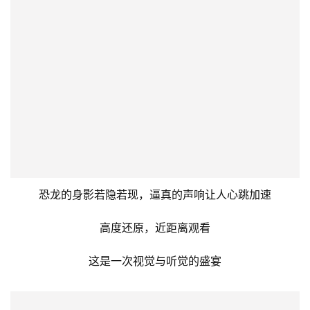
吊桥两侧绿色葱葱
穿越时空的帷幕，踏入那片被遗忘的史前丛林
这里，是亿万年前地球霸主们的角斗场
每一步都仿佛踩在历史的脉搏上