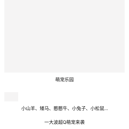
正在捕猎的霸王龙、悠闲的甲龙
首页
隐藏在树叶后的马门溪龙、谨慎的三角龙
公益活动
时间在这里停滞，好似回到了那个恐龙称霸的时代
演出文娱
耳边依稀能听到来自侏罗纪的嘶吼声
亲子活动
读书讲座
展览展会