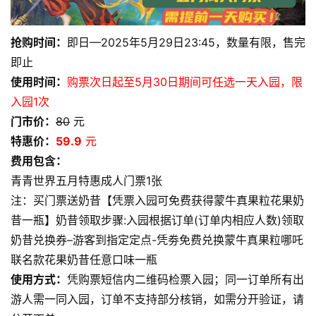
抢购时间：
即日—2025年5月29日23:45，数量有限，售完
即止
使用时间：
购票次日起至5月30日期间可任选一天入园，限
入园1次
门市价：
80
元
特惠价：
59.9
元
费用包含：
青青世界五月特惠成人门票1张
注：买门票送奶昔【凭票入园可免费获得蒙牛真果粒花果奶
昔一瓶】奶昔领取步骤:入园根据订单(订单内相应人数)领取
奶昔兑换券–游客到指定定点-凭劵免费兑换蒙牛真果粒哪吒
联名款花果奶昔任意口味一瓶
使用方式：
凭购票短信内二维码检票入园；同一订单所有出
游人需一同入园，订单不支持部分核销，如需分开验证，请