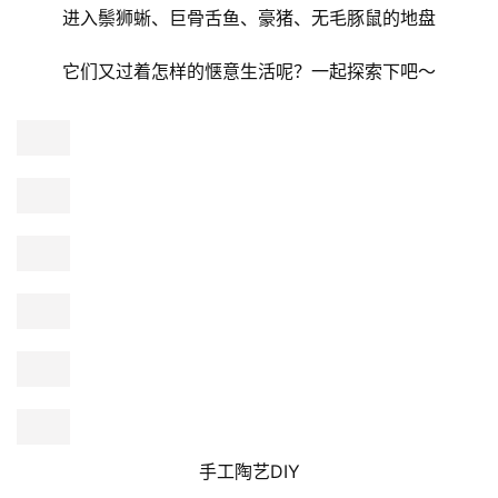
都是值得记录的美好画面
由光与雾组成的爱丽丝仙境、热带奇花异草
还有上百公斤的海象鱼和梦幻彩虹
目光所及皆是美景
景区会提供免费雨伞
撑伞登上彩虹桥，与彩虹来一场浪漫邂逅
生态角