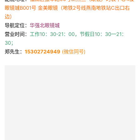
【
金美福田店
】
↓↓
↓↓
配镜地址：
福田区振华路56号新燕兰（眼镜）时装中心4楼
眼镜城B001号 金美眼镜（地铁2号线燕南地铁站C出口右
边）
导航定位：
华强北眼镜城
营业时间：
工作10：30-21：00，节假日10：30一21：
30；
郑先生：
15302724949
 (微信同号)