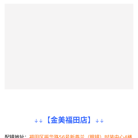
到店路线图
▼
地铁3号线到横岗地铁站C,D出口下，在天桥上就可以看到
“
嘉宝国际眼镜城
 ”↓下天桥走到嘉宝2 号门(如图）