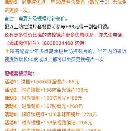
活动5
：尼康控优点一年50度包含散光（散光
2）无忧免
费更换一次。
备注：需要升级镜框可补差价。
配以上防控镜片套餐更可参与+68元得一副备用镜。
还有更多性价比高的防控镜片更多优惠联系；郑先生电话：
（添加微信同号）18038034468 咨询！
所有配青少年多点离焦镜片防控镜片的，半年内如果近
视度数增长50度或以上都可以免费更换镜片一次！
配镜套餐活动
：
活动1
：镜框+1.56非球面镜片=88元
活动2
：时尚镜框+1.56防蓝光镜片138元
活动3
：时尚镜框+1.60防蓝光=188元
活动4
：时尚镜框+1.67防蓝光=268元
活动5
：超轻钛镜框+1.56非球面镜片=228元
活动6
：时尚镜框+1.56依视路膜洁=298元
活动7
：时尚镜框+1.56豪雅非球面镜片=358元