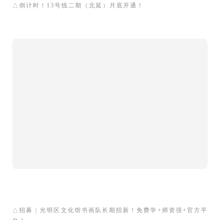
△
倒计时！13号线二期（北延）月底开通！
△
招募 | 光明区文化馆书画队长期招新！免费学+师资强+官方平