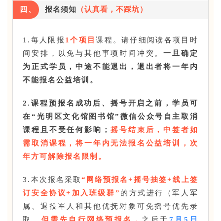
四、
报名须知
（认真看，不踩坑）
1.每人限报
1个项目
课程。请仔细阅读各项目时
间安排，以免与其他事项时间冲突。
一旦确定
为正式学员，中途不能退出，退出者将一年内
不能报名公益培训。
2.课程预报名成功后、摇号开启之前，学员可
在“光明区文化馆图书馆”微信公众号自主取消
课程且不受任何影响；
摇号结束后，中签者如
需取消课程，将一年内无法报名公益培训，次
年方可解除报名限制。
3.本次报名采取
“网络预报名+摇号抽签+线上签
订安全协议+加入班级群”
的方式进行（军人军
属、退役军人和其他优抚对象可免摇号优先录
取，
但需先自行网络预报名，
之后于
7月5日