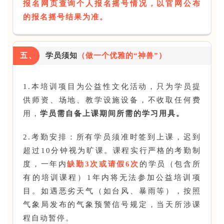
报名网页查询个人报名摇号情况，以官网公布
的报名摇号结果为准。
五、
学员须知
（做一个优雅的“神兽”）
1.本培训项目为公益性文化活动，只为学员提
供师资、场地、教学设施设备，不收取任何费
用，
学员需自备上课期间所需的学习用具。
2.考勤安排：所有学员须准时签到上课，迟到
首页
超过10分钟视为旷课。课程实行严格的考勤制
度，一年内
缺勤3次或请假6次
的学员（包含所
公益活动
有的培训课程）1年内将无法参加公益培训项
目。如遇恶劣天气（如台风、暴雨等），按照
演出文娱
气象局发布的气象预警信号规定，当天所涉课
程自动暂停。