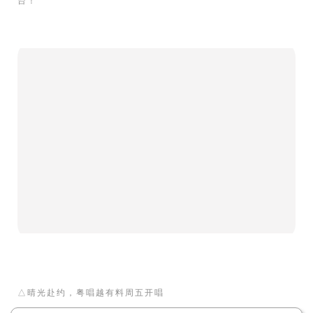
台！
△
晴光赴约，粤唱越有料周五开唱