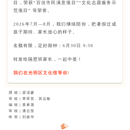
目，荣获“百佳市民满意项目”“文化志愿服务示
其他活动
范项目” 等荣誉。
2026年7月—8月，我们继续陪你，把暑假过成
孩子期待、家长放心的样子。
名额有限，定好闹钟：6月30日 9:30
转发给隔壁班家长，一起中签！
我们在光明区文化馆等你!
撰 稿｜梁湲媛
审 校｜覃翠英、莫运敏
编 辑｜黄睿晟
审 核｜潘志莹
终 审｜刘俊华