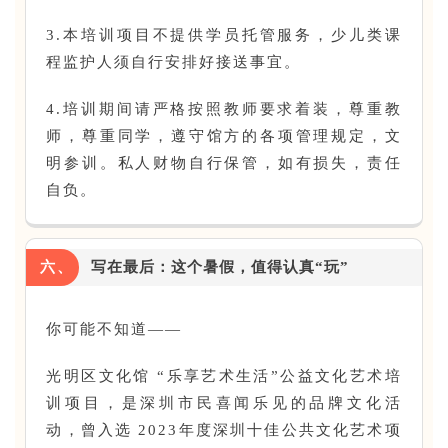
亲子活动
3.本培训项目不提供学员托管服务，少儿类课
程监护人须自行安排好接送事宜。
读书讲座
4.培训期间请严格按照教师要求着装，尊重教
师，尊重同学，遵守馆方的各项管理规定，文
展览展会
明参训。私人财物自行保管，如有损失，责任
自负。
户外活动
六、
写在最后：这个暑假，值得认真“玩”
吃货美食
你可能不知道——
优惠活动
光明区文化馆 “乐享艺术生活”公益文化艺术培
训项目，是深圳市民喜闻乐见的品牌文化活
特价门票
动，曾入选 2023年度深圳十佳公共文化艺术项