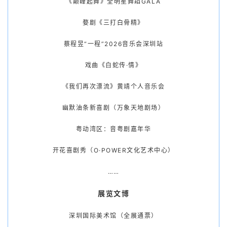
《巅峰起舞》全明星舞蹈GALA
婺剧《三打白骨精》
蔡程昱“一程”2026音乐会深圳站
戏曲《白蛇传·情》
《我们再次漂流》黄靖个人音乐会
幽默油条新喜剧（万象天地剧场）
粤动湾区：音粤剧嘉年华
开花喜剧秀（O·POWER文化艺术中心）
……
展览文博
深圳国际美术馆（全展通票）