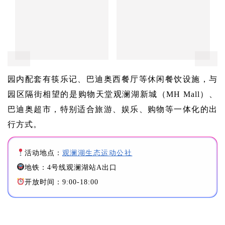
©ShenzhenLOOK
深圳欢乐海岸海洋奇梦馆限时大放价！儿童特惠票仅39
元，成人票49元，一大一小亲子套票更是只要79元，性
价比超高～暑期全天10:00-22:00不打烊，海狮表演加场