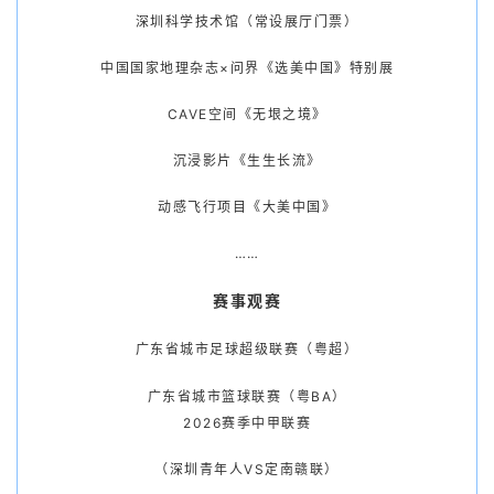
深圳科学技术馆（常设展厅门票）
中国国家地理杂志×问界《选美中国》特别展
CAVE空间《无垠之境》
沉浸影片《生生长流》
动感飞行项目《大美中国》
……
赛事观赛
广东省城市足球超级联赛（粤超）
广东省城市篮球联赛（粤BA）
2026赛季中甲联赛
（深圳青年人VS定南赣联）