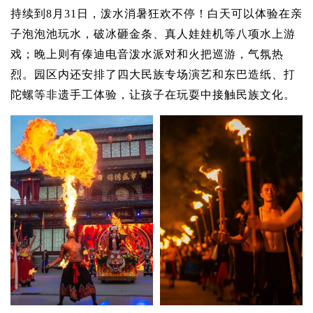
持续到8月31日，泼水消暑狂欢不停！白天可以体验在亲
子泡泡池玩水，破冰砸金条、真人娃娃机等八项水上游
戏；晚上则有傣迪电音泼水派对和火把巡游，气氛热
烈。园区内还安排了四大民族专场演艺和东巴造纸、打
陀螺等非遗手工体验，让孩子在玩耍中接触民族文化。