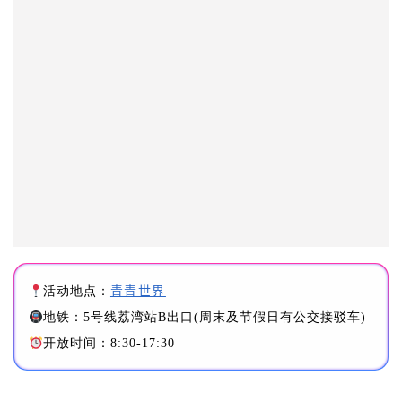
闲、娱乐等功能的综合主题园。
园内配套有筷乐记、巴迪奥西餐厅等休闲餐饮设施，与
园区隔街相望的是购物天堂观澜湖新城（MH Mall）、
巴迪奥超市，特别适合旅游、娱乐、购物等一体化的出