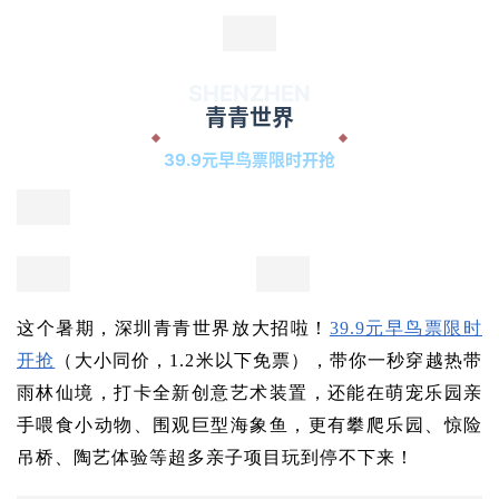
放送，两大公益研学课堂边玩边学！不用出远门，在市
区就能闯入海底童话世界，寓教于乐！快抓住这波福
利，一起探秘蔚蓝吧~
活动地点：
海洋奇梦馆
地铁：9号线深圳湾公园站E出口
开放时间：10:00-22:00
SHENZHEN
观澜湖生态公社
游购娱一体化出行方式
观澜湖生态运动公社坐落于国家5A级景区观澜湖休闲旅
游区内，占地22万平方米，是具有生态旅游、体育、休