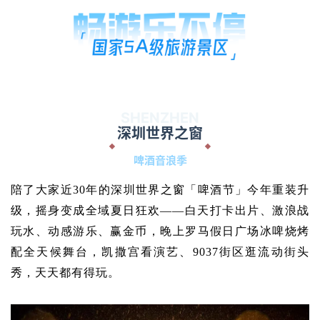
户外活动
吃货美食
优惠活动
SHENZHEN
深圳世界之窗
特价门票
啤酒音浪季
陪了大家近30年的深圳世界之窗「啤酒节」今年重装升
其他活动
级，摇身变成全域夏日狂欢——白天打卡出片、激浪战
玩水、动感游乐、赢金币，晚上罗马假日广场冰啤烧烤
配全天候舞台，凯撒宫看演艺、9037街区逛流动街头
秀，天天都有得玩。