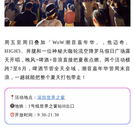
周五至周日叠加「WoW潮音嘉年华」，焦迈奇、
HIGH5、井胧和一位神秘大咖轮流空降罗马假日广场露
天开唱，晚风+啤酒+音浪直接把夏夜点燃。两个活动横
跨7至8月，啤酒节管全天全域，潮音嘉年华管周末音
浪，一趟就能把整个夏天打包带走！
深圳世界之窗
活动地点：
地铁：1号线世界之窗站H出口
开放时间：9:30-21:30