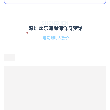
还有沙一汀、曾沛慈、颜人中、颜安多位明星陪你嗨唱
整个七月。凭单张门票即可畅玩40余项游乐项目、观看
上百场演艺，还能偶遇特邀NPC，全家老少都能找到快
乐！这个夏天，来欢乐谷一起浪～