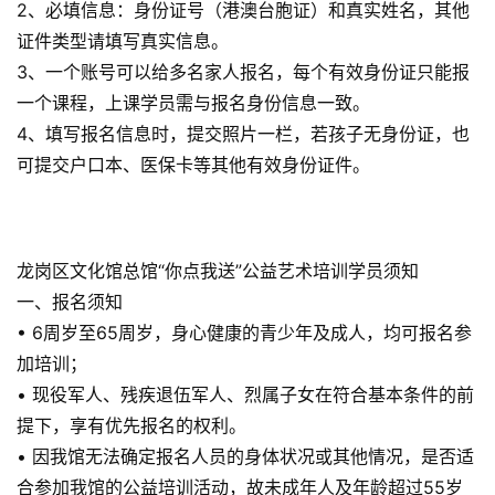
2、必填信息：身份证号（港澳台胞证）和真实姓名，其他
演出文娱
证件类型请填写真实信息。
3、一个账号可以给多名家人报名，每个有效身份证只能报
亲子活动
一个课程，上课学员需与报名身份信息一致。
4、填写报名信息时，提交照片一栏，若孩子无身份证，也
读书讲座
可提交户口本、医保卡等其他有效身份证件。
展览展会
龙岗区文化馆总馆“你点我送”公益艺术培训学员须知
户外活动
一、报名须知
• 6周岁至65周岁，身心健康的青少年及成人，均可报名参
加培训；
吃货美食
• 现役军人、残疾退伍军人、烈属子女在符合基本条件的前
提下，享有优先报名的权利。
优惠活动
• 因我馆无法确定报名人员的身体状况或其他情况，是否适
合参加我馆的公益培训活动，故未成年人及年龄超过55岁