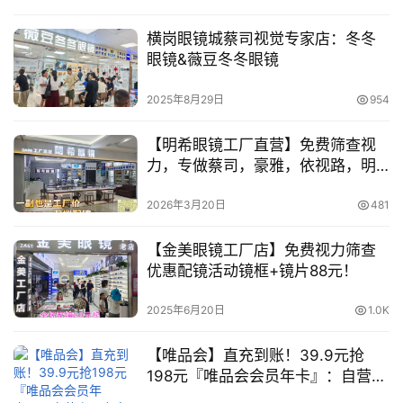
横岗眼镜城蔡司视觉专家店：冬冬
眼镜&薇豆冬冬眼镜
2025年8月29日
954
【明希眼镜工厂直营】免费筛查视
力，专做蔡司，豪雅，依视路，明
月，万新，柯达等各大品牌镜片！
2026年3月20日
481
【金美眼镜工厂店】免费视力筛查
优惠配镜活动镜框+镜片88元！
2025年6月20日
1.0K
【唯品会】直充到账！39.9元抢
198元『唯品会会员年卡』：自营商
品专享折上9.5折，无限免邮，生日