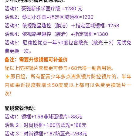
少年防控系列镜片优惠活动：
活动1：豪雅新乐学医疗版 =1280 元
活动2：蔡司小乐圆+指定区域镜框=1230
活动3：依视路星趣控（膜洁）＋指定区域镜框=1258
活动4：依视路星趣控（膜岩）+指定镜框=1380
活动5：尼康控优点一年50度包含散光（散光
2）无忧免
费更换一次。
备注：需要升级镜框可补差价
配以上防控镜片套餐更可参与+68元得一副备用镜。
即日起，所有配青少年多点离焦镜片防控镜片的，半年
内如果近视度数增长50度或以上都可以免费更换镜片一
次！
配镜套餐活动：
活动1：镜框+1.56非球面镜片=88元
活动 2：时尚镜框+1.60防蓝光=168元
活动 3：时尚镜框+1.67防蓝光=268元