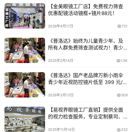
【金美眼镜工厂店】免费视力筛查
优惠配镜活动镜框+镜片88元！
2026年4月17日
721
《普洛达》始终为儿童青少年、及
所有人群免费筛查测试视力！青少
年近视防控镜片358元/付起！
2025年2月14日
1.5K
《普洛达》国产老品牌万新小雨伞
青少年近视防控镜片低至 399 元/
付！
2026年3月13日
509
【易视界眼镜工厂直销】提供全面
的视力检查服务，专业定制蔡司、
豪雅、依视路、明月、万新、柯达
等知名品牌镜片！
2025年11月14日
232