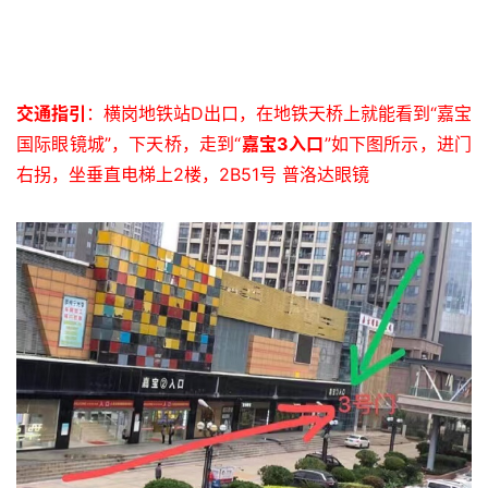
交通指引
：横岗地铁站D出口，在地铁天桥上就能看到“嘉宝
国际眼镜城”，下天桥，走到“
嘉宝3入口
”如下图所示，进门
右拐，坐垂直电梯上2楼，2B51号 普洛达眼镜