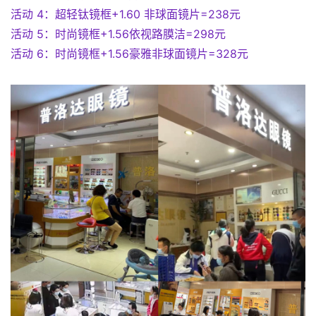
活动 4：超轻钛镜框+1.60 非球面镜片=238元
活动 5：时尚镜框+1.56依视路膜洁=298元
活动 6：时尚镜框+1.56豪雅非球面镜片=328元