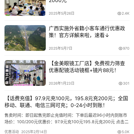
2000元
2025年5月26日
2.4K
广西实施外省籍小客车通行优惠政
策！官方详解来啦，速看↓
2025年5月7日
970
【金美眼镜工厂店】免费视力筛查
优惠配镜活动镜框+镜片88元！
2026年1月23日
301
【话费充值】97.9元充100元，195.8元充200元；全国
移动、联通、电信三网可充；0-24小时到账！
售卖时间：即日起售完即止充值时间：下单后最迟96小时内到账市
场价：100/200元优惠价：97.9元充100元195.8元充200元 点击二
维码下单 97.9元充100元 195.…
优惠活动
2025年2月14日
5.0K