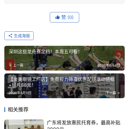
赞
(0)
生成海报
深圳这些龙舟赛定档！本周五可看！
上一篇
2026年6月4日
【金美眼镜工厂店】免费视力筛查优惠配镜活动镜框
+镜片88元！
2026年6月5日
下一篇
相关推荐
广东将发放惠民托育券，最高补贴