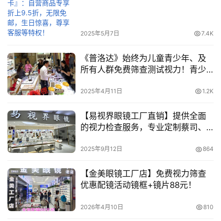
惊喜，尊享客服等特权！
2025年5月7日
7.4K
《普洛达》始终为儿童青少年、及
所有人群免费筛查测试视力！青少
年近视防控镜片358元/付起！
2025年4月11日
1.2K
【易视界眼镜工厂直销】提供全面
的视力检查服务，专业定制蔡司、
豪雅、依视路、明月、万新、柯达
等知名品牌镜片！
2025年9月12日
864
【金美眼镜工厂店】免费视力筛查
优惠配镜活动镜框+镜片88元！
2026年4月10日
810