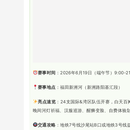
赛事时间
：2026年6月19日（端午节）9:00-21
赛事地点
：福田新洲河（新洲路阳基汇段）
亮点速览
：24支国际&湾区队伍开赛，白天百
晚间河灯祈福、汉服巡游、醒狮变脸、自费体验
交通攻略
：地铁7号线沙尾站B口或地铁3号线