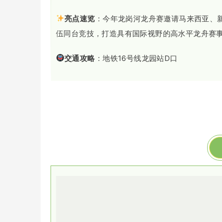
亮点速览
：今年龙岗河龙舟赛邀请马来西亚、新
伍同台竞技，打造具有国际视野的高水平龙舟赛
交通攻略
：地铁16号线龙园站D口