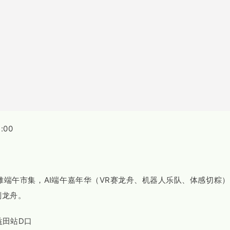
:00
摊端午市集，AI端午嘉年华（VR赛龙舟、机器人乐队、体感切粽
划龙舟。
益田站D口