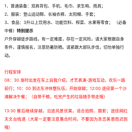
1、普通装备：双肩背包、手机、毛巾、求生哨、雨具；
2、服装：登山运动鞋、长袖衣裤、太阳帽、手套；
3、食品：3升以上饮用水、功能饮料、榨菜、水果等零食； （必备
中餐）
特别提示
户外穿越徒步路线，有一定难度，存在一定风险，请大家根据自身
条件，谨慎报名，注意防暑防晒。请紧跟大部队步伐，切勿单独行
动。
行程安排
08：30 准时出发在车上自我介绍，才艺表演-游戏互动，欢乐一路
前行；
10：00 到达东冲休整队伍，开始穿越；
12:00 途径第一个沙
滩解决午餐；（自带干粮，吃完产生的垃圾随手带走哦）
13:30 餐后继续穿越，沿途风景优美，适合拍照、摄影；途径网红
天文台栈道（大家一定要注意集合时间，不要因为贪恋美景而迟到
哦）