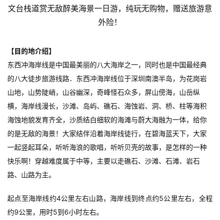
【目的地介绍】
东西冲海岸线是中国最美丽的八大海岸之一，同时也是中国最经典
的八大徒步旅游线路．东西冲海岸线位于深圳南澳半岛，为花岗岩
山地，山势陡峭，山谷幽深，奇峰怪石众多，屏山傍海，山岳纵
横，海岸线漫长，沙滩、岛屿、礁石、海蚀岩、洞、桥、柱等海积
海蚀地貌发育齐全，沙质结白细软的海滩与蔚大海融为一体，给你
的是无敌的海景！大家结伴沿着海岸线徒行，在碧海蓝天下，大家
一起竖起耳朵，听听海浪的歌唱，听听贝壳的故事，是怎样的一种
快乐啊！穿越难度属于中等，主要以走礁石、沙滩、石滩、岩石
路、山路为主。
起点至海岸线约4公里左右山路，海岸线到终点约5公里左右，全程
约9公里，用时5到6小时左右。