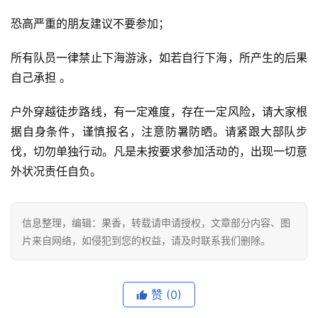
免责申明
凡报名参加者均视为具有完全民事行为能力人，并且身体健
康。（10-16岁需由监护人陪同，10岁以下不建议报名）
有以下疾病者禁止报名:1)先天性心脏病和风湿性心脏病患者
2)高血压和脑血管疾病患者3)心肌炎和其它心脏病患者4)冠
状动脉病患者和严重心率不齐者5)血糖过高或过低的糖尿病
患者6)孕妇、癫痫、哮喘及其他不适合运动的疾病患者
另外请注意：
恐高严重的朋友建议不要参加；
所有队员一律禁止下海游泳，如若自行下海，所产生的后果
自己承担 。
户外穿越徒步路线，有一定难度，存在一定风险，请大家根