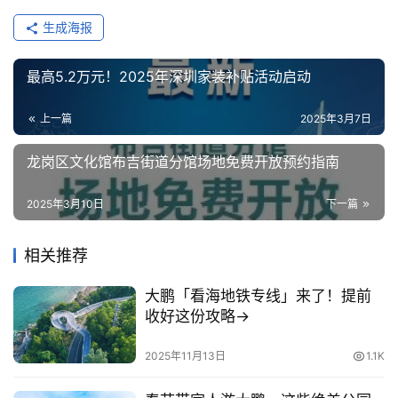
据自身条件，谨慎报名，注意防暑防晒。请紧跟大部队步
伐，切勿单独行动。凡是未按要求参加活动的，出现一切意
外状况责任自负。
信息整理，编辑：果香，转载请申请授权，文章部分内容、图
片来自网络，如侵犯到您的权益，请及时联系我们删除。
赞
(0)
生成海报
最高5.2万元！2025年深圳家装补贴活动启动
上一篇
2025年3月7日