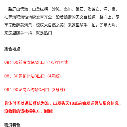
一路屏山傍海，山岳纵横，沙滩、岛屿、礁石、海蚀岩、洞、桥、
柱等海积海蚀地貌发育齐全，沿着蜿蜒的天文台栈道一路向上，尽
享无敌醉美海景，惊叹大自然之美！
来这里随手一拍，即是大片；
来这里随手一抖，就是热门…..
集合地点：
08：00前海湾站A出口（1/5/11号线）
08：30莲花北站B出口（4号线）
09：00龙岗六约站C出口（3号线）
具体时间以通知短信为准，出发头天18点前会发送领队集合信息，
没收到的请找报名方，谢谢！
物资装备