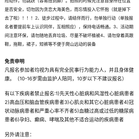
注意事项
1、听从领队安排，徒步过程中，务必踩稳，才开始行走，
注意有无碎石及松动泥土，按常规路线行走，勿走危险路线、做危
险动作，勿跳跃（容易扭到脚）。拍照的时候先注意自身所在位置
是否安全，切勿因为贪恋大海美色，而忘情投入它怀抱（就是掉下
去了啦）！！！
2、徒步过程中，请结伴而行，勿单独行动（单独报
名者要提前车上认识同伴，互相照应），保持电话畅通。
3、活动期
间注意环保，请勿随地丢弃垃圾、尽量不破坏植被
4、请勿穿着高跟
鞋，拖鞋，裙子，短裤等不便于爬山远动的装备