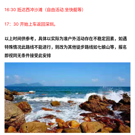
首页
16:30 抵达西冲沙滩（自由活动.坐快艇等）
公益活动
17：30 开始上车返回深圳。
以上时间供参考，具体以实际为准
户外活动存在不稳定因素，如遇
演出文娱
特殊情况此路线不能进行，则改为其他徒步路线如七娘山等，报名
即视同无条件接受此安排
亲子活动
读书讲座
展览展会
户外活动