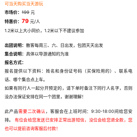
可当天购买当天游玩
市场价：
199
 元
79 
特惠价：
元/人
1.2米以上大小同价，1.2米以下不建议参加
出团说明：
散客每周三、六、日出发，包团天天出发
集合说明：
具体以导游通知的为准
报名方式：
报名提供以下资料：姓名和身份证号码（买保险用的）、联系电
话、哪个集合点上车。
如果有同行人一起分开预定的，请下单时备注下同行人名字，否则
没办法保证安排在同一个团里，谢谢理解！
此产品
需要二次确认
，客服会在上班时间：9:30-18:00间给您安
排。 
有位会给您发送已安排正常出游短信，没位会给您退全款，您
也可以提前咨询客服后付款！