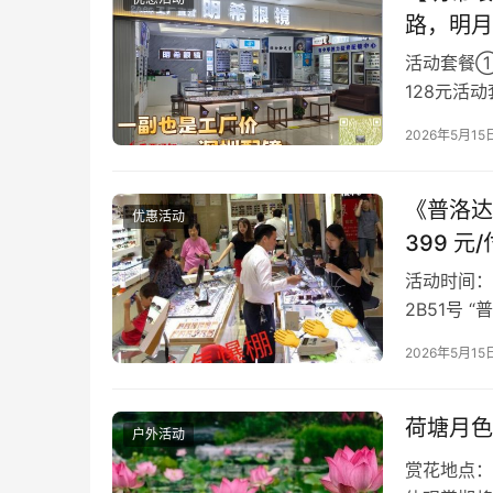
路，明月
活动套餐①：
128元活
+1.67镜片 
2026年5月15
《普洛达
优惠活动
399 元
活动时间：
2B51号
垂直电梯上
2026年5月15
荷塘月色
户外活动
赏花地点：