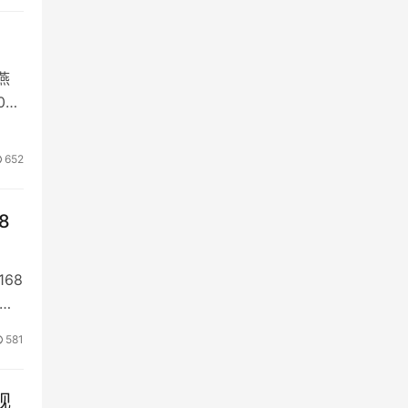
燕
0、
652
8
68
洁）
581
视