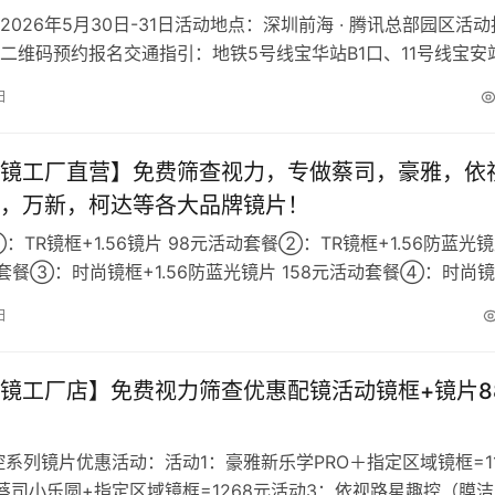
2026年5月30日-31日活动地点：深圳前海 · 腾讯总部园区活动
二维码预约报名交通指引：地铁5号线宝华站B1口、11号线宝安
宝体站C口，现场…
日
镜工厂直营】免费筛查视力，专做蔡司，豪雅，依
，万新，柯达等各大品牌镜片！
TR镜框+1.56镜片 98元活动套餐②：TR镜框+1.56防蓝光
动套餐③：时尚镜框+1.56防蓝光镜片 158元活动套餐④：时尚
2…
日
镜工厂店】免费视力筛查优惠配镜活动镜框+镜片8
系列镜片优惠活动：活动1：豪雅新乐学PRO＋指定区域镜框=11
蔡司小乐圆+指定区域镜框=1268元活动3：依视路星趣控（膜