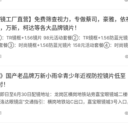
镜工厂直营】免费筛查视力，专做蔡司，豪雅，依
，万新，柯达等各大品牌镜片！
TR镜框+1.56镜片 98元活动套餐②：TR镜框+1.56防蓝光
动套餐③：时尚镜框+1.56防蓝光镜片 158元活动套餐④：时尚
2…
日
》国产老品牌万新小雨伞青少年近视防控镜片低至
/付！
即日至6月30日配镜地址：龙岗区横岗地铁站旁嘉宝眼镜城二楼
 “普洛达眼镜店”交通指引：横岗地铁站C出口，嘉宝眼镜城3号入口
2楼2B51号店铺（…
日