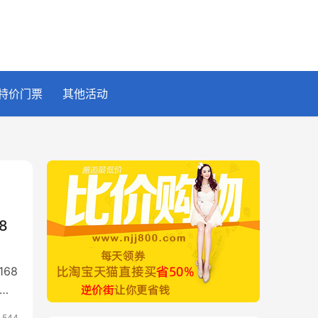
特价门票
其他活动
8
68
洁）
544