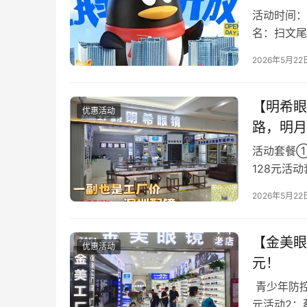
活动时间：
名：扫文尾
口、1号线
2026年5月22
【明希眼
优惠活动
路，明月
活动套餐①：
128元活
+1.67镜片 
2026年5月22
【金美眼
优惠活动
元！
青少年防控
元活动2：