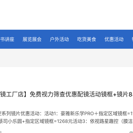
书讲座
展览展会
户外活动
吃货美食
优惠活动
镜工厂店】免费视力筛查优惠配镜活动镜框+镜片8
系列镜片优惠活动：活动1：豪雅新乐学PRO＋指定区域镜框=11
蔡司小乐圆+指定区域镜框=1268元活动3：依视路星趣控（膜
镜框=1268元活…
日