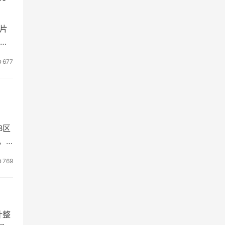
镜片
镜框
677
B区
，
769
计整