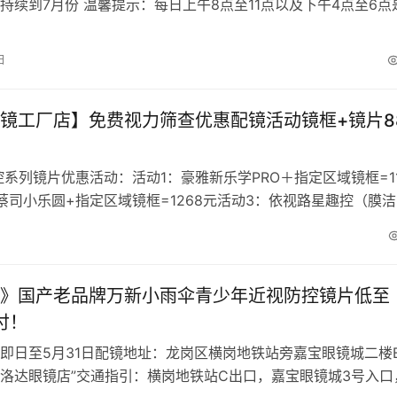
持续到7月份 温馨提示：每日上午8点至11点以及下午4点至6点
态最佳的观赏与拍摄时段&…
日
镜工厂店】免费视力筛查优惠配镜活动镜框+镜片8
系列镜片优惠活动：活动1：豪雅新乐学PRO＋指定区域镜框=11
蔡司小乐圆+指定区域镜框=1268元活动3：依视路星趣控（膜
镜框=1268元活…
》国产老品牌万新小雨伞青少年近视防控镜片低至
/付！
即日至5月31日配镜地址：龙岗区横岗地铁站旁嘉宝眼镜城二楼
 “普洛达眼镜店”交通指引：横岗地铁站C出口，嘉宝眼镜城3号入口