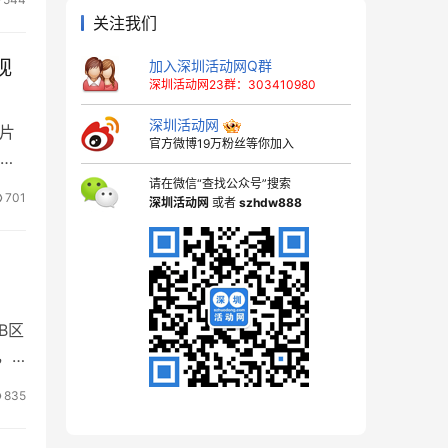
关注我们
视
加入深圳活动网Q群
深圳活动网23群：303410980
深圳活动网
镜片
官方微博19万粉丝等你加入
镜框
请在微信“查找公众号”搜索
701
深圳活动网
或者
szhdw888
B区
，
835