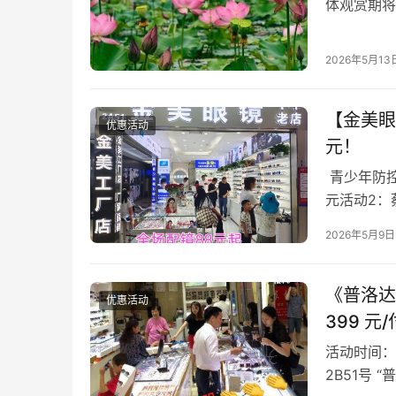
体观赏期将
线与荷花姿
2026年5月13
【金美眼
优惠活动
元！
青少年防控
元活动2：
＋指定区域
2026年5月9日
《普洛达
优惠活动
399 元
活动时间：
2B51号