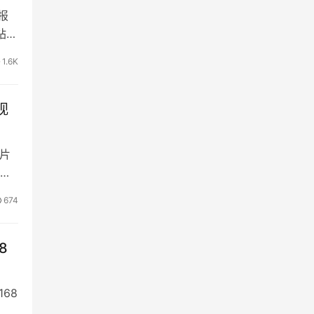
报
站C
1.6K
视
镜片
镜框
674
8
68
洁）