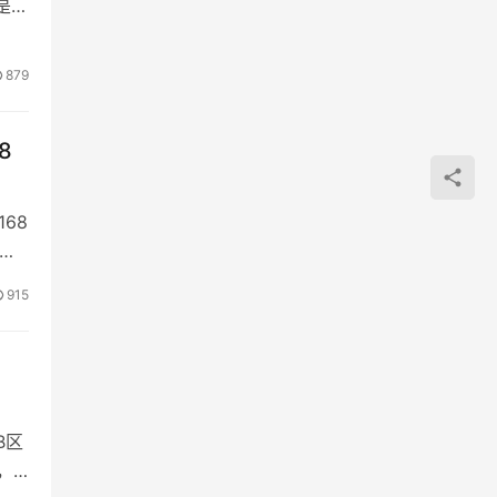
是光
879
8
68
洁）
915
B区
，