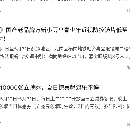
镜框=1268元活…
日
》国产老品牌万新小雨伞青少年近视防控镜片低至
/付！
即日至5月31日配镜地址：龙岗区横岗地铁站旁嘉宝眼镜城二楼
 “普洛达眼镜店”交通指引：横岗地铁站C出口，嘉宝眼镜城3号入口
2楼2B51号店铺（…
日
10000张立减券，夏日惊喜畅游乐不停
5月19日-5月31日，每日上午10:00开放当日立减券领取，晚上
停止领取当日优惠券（立减券领取时生效，7日内有效）参与限制：
间仅限参与一次领取方…
日