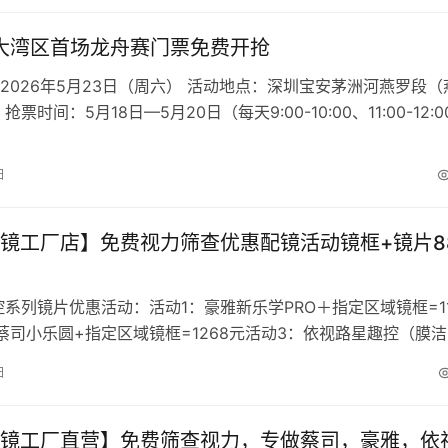
年大湾区首场龙舟赛门票免费开抢
2026年5月23日（周六） 活动地点：深圳宝安茅洲河燕罗段（
抢票时间：5月18日—5月20日（每天9:00-10:00、11:00-12:0
日
镜工厂店】免费视力筛查优惠配镜活动镜框+镜片8
系列镜片优惠活动：活动1：豪雅新乐学PRO＋指定区域镜框=11
蔡司小乐圆+指定区域镜框=1268元活动3：依视路星趣控（膜
镜框=1268元活…
日
镜工厂直营】免费筛查视力，专做蔡司，豪雅，依