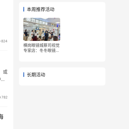
本周推荐活动
824
横岗眼镜城蔡司视觉
专家店：冬冬眼镜&
薇豆冬冬眼镜
，或
长期活动
中心
782
海