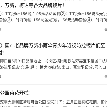
，万新，柯达等各大品牌镜片！
TR镜框+1.56镜片 98元活动套餐②：TR镜框+1.56防蓝光
动套餐③：时尚镜框+1.56防蓝光镜片 158元活动套餐④：时尚
2…
日
》国产老品牌万新小雨伞青少年近视防控镜片低至
/付！
即日至5月31日配镜地址：龙岗区横岗地铁站旁嘉宝眼镜城二楼
 “普洛达眼镜店”交通指引：横岗地铁站C出口，嘉宝眼镜城3号入口
2楼2B51号店铺（…
日
公园荷花开啦！
深圳大鹏新区荷塘月色公园 赏花时间：五月正值初旺花期，预