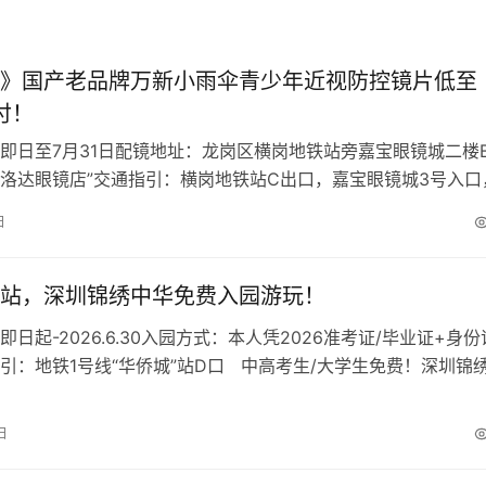
》国产老品牌万新小雨伞青少年近视防控镜片低至
/付！
即日至7月31日配镜地址：龙岗区横岗地铁站旁嘉宝眼镜城二楼
 “普洛达眼镜店”交通指引：横岗地铁站C出口，嘉宝眼镜城3号入口
2楼2B51号店铺（…
日
站，深圳锦绣中华免费入园游玩！
日起-2026.6.30入园方式：本人凭2026准考证/毕业证+身份
引：地铁1号线“华侨城”站D口 中高考生/大学生免费！深圳锦
…
日