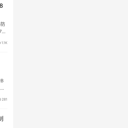
8
6防
7防
1.1K
B
入
281
制