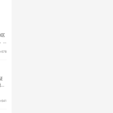
B区
，
678
证
绣中
641