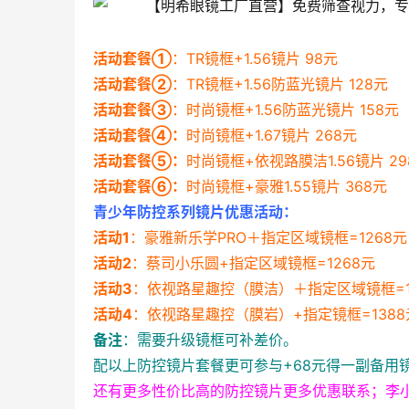
活动套餐①
：TR镜框+1.56镜片 98元
活动套餐②
：TR镜框+1.56防蓝光镜片 128元
活动套餐③
：时尚镜框+1.56防蓝光镜片 158元
活动套餐④：
时尚镜框+1.67镜片 268元
活动套餐⑤：
时尚镜框+依视路膜洁1.56镜片 29
活动套餐⑥：
时尚镜框+豪雅1.55镜片 368元
青少年防控系列镜片优惠活动：
活动1
：豪雅新乐学PRO＋指定区域镜框=1268元
活动2
：蔡司小乐圆+指定区域镜框=1268元
活动3
：依视路星趣控（膜洁）＋指定区域镜框=1
活动4
：依视路星趣控（膜岩）+指定镜框=1388
备注
：需要升级镜框可补差价。
配以上防控镜片套餐更可参与+68元得一副备用镜
还有更多性价比高的防控镜片更多优惠联系；李