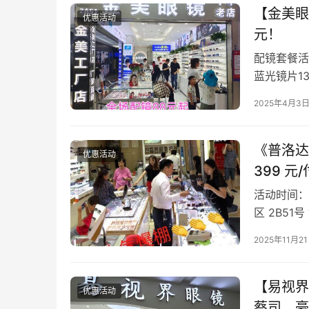
【金美眼
优惠活动
元！
配镜套餐活动
蓝光镜片13
蓝光=268
2025年4月3
《普洛达
优惠活动
399 元
活动时间：
区 2B5
口，垂直电
2025年11月2
【易视界
优惠活动
蔡司、豪