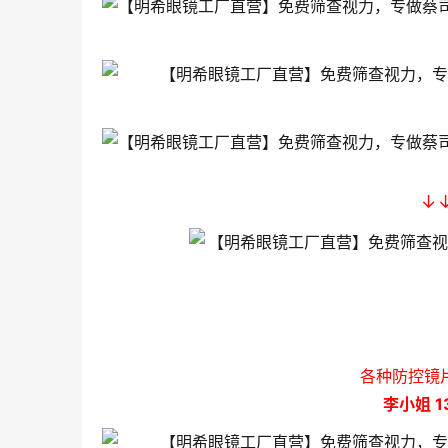
↓
各种防控镜
李小姐 13