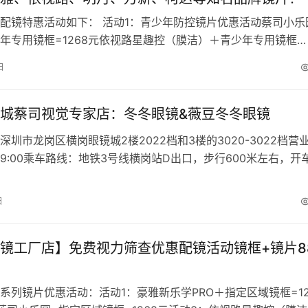
配镜特惠活动如下： 活动1：青少年防控镜片优惠活动蔡司小乐
年专用镜框=1268元依视路星趣控（膜洁）＋青少年专用镜框
元依视路星趣控（膜岩）＋青少年专…
日
城蔡司视觉专家店：冬冬眼镜&薇豆冬冬眼镜
深圳市龙岗区横岗眼镜城2楼2022档和3楼的3020-3022档营
0-19:00乘车路线：地铁3号线横岗站D出口，步行600米左右，开
冬冬眼镜…
日
镜工厂店】免费视力筛查优惠配镜活动镜框+镜片8
系列镜片优惠活动：活动1：豪雅新乐学PRO＋指定区域镜框=12