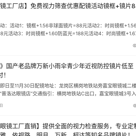
镜工厂店】免费视力筛查优惠配镜活动镜框+镜片8
：活动1：镜框+1.56非球面镜片=88元活动2：时尚镜框+1.5
8元活动3：时尚镜框+1.60防蓝光=188元活动4：时尚镜框+1.6
…
日
》国产老品牌万新小雨伞青少年近视防控镜片低至
/付！
即日至11月30日配镜地址：龙岗区横岗地铁站旁嘉宝眼镜城二楼
1号 “普洛达眼镜店”交通指引：横岗地铁站C出口，嘉宝眼镜城3号
梯上2楼2B51号店铺…
1日
眼镜工厂直销】提供全面的视力检查服务，专业定
雅、依视路、明月、万新、柯达等知名品牌镜片！