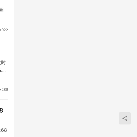
园
922
业时
车直
289
8
68